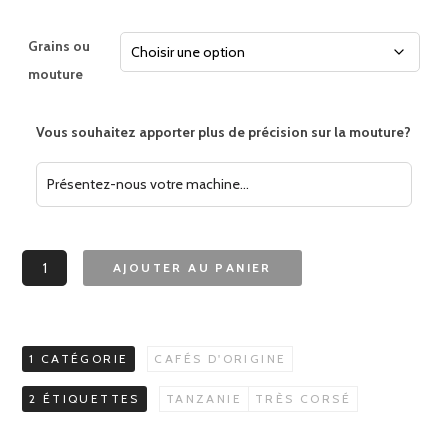
Grains ou
mouture
Vous souhaitez apporter plus de précision sur la mouture?
quantité
AJOUTER AU PANIER
de
Tanzanie
Peaberry
noir
1 CATÉGORIE
CAFÉS D'ORIGINE
2 ÉTIQUETTES
TANZANIE
TRÈS CORSÉ