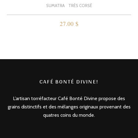
SUMATRA
TRÈS CORSÉ
27.00
$
Ce
produit
a
plusieurs
variations.
Les
CAFÉ BONTÉ DIVINE!
options
peuvent
L’artisan torréfacteur Café Bonté Divine propose des
être
grains distinctifs et des mélanges originaux provenant des
choisies
quatres coins du monde.
sur
la
page