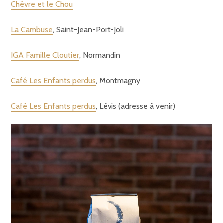
Chèvre et le Chou
La Cambuse
, Saint-Jean-Port-Joli
IGA Famille Cloutier
, Normandin
Café Les Enfants perdus
, Montmagny
Café Les Enfants perdus
, Lévis (adresse à venir)