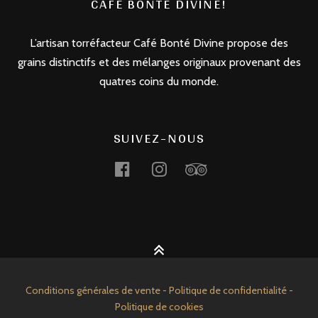
CAFÉ BONTÉ DIVINE!
options
peuvent
L’artisan torréfacteur Café Bonté Divine propose des
être
grains distinctifs et des mélanges originaux provenant des
choisies
quatres coins du monde.
sur
la
page
SUIVEZ-NOUS
du
produit
Conditions générales de vente
-
Politique de confidentialité
-
Politique de cookies