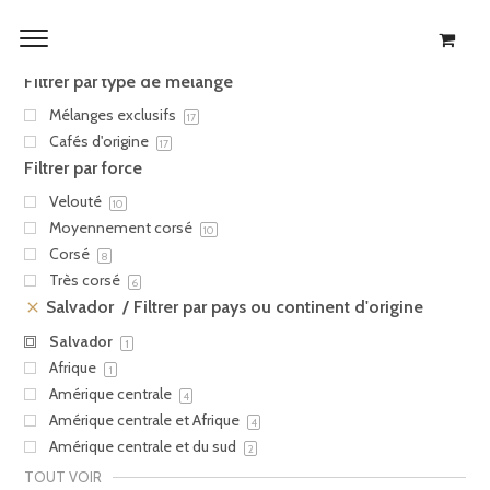
Filtrer les produits
Résultat unique
Filtrer par type de mélange
Mélanges exclusifs
17
Cafés d'origine
17
Filtrer par force
Velouté
10
Moyennement corsé
10
Corsé
8
Très corsé
6
Salvador
Filtrer par pays ou continent d'origine
Salvador
1
Afrique
1
Amérique centrale
4
Amérique centrale et Afrique
4
Amérique centrale et du sud
2
TOUT VOIR