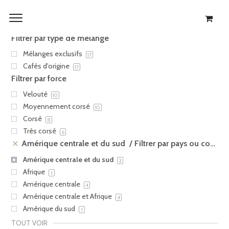
Filtrer les produits
2 produits
Filtrer par type de mélange
Mélanges exclusifs
17
Cafés d'origine
17
Filtrer par force
Velouté
10
Moyennement corsé
10
Corsé
8
Très corsé
6
Amérique centrale et du sud
Filtrer par pays ou continent d'origine
Amérique centrale et du sud
2
Afrique
1
Amérique centrale
4
Amérique centrale et Afrique
4
Amérique du sud
1
TOUT VOIR