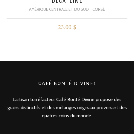
DÉCAFÉINÉ
AMÉRIQUE CENTRALE ET DU SUD
CORSÉ
23.00
$
Ce
produit
a
plusieurs
variations.
Les
CAFÉ BONTÉ DIVINE!
options
peuvent
L’artisan torréfacteur Café Bonté Divine propose des
être
grains distinctifs et des mélanges originaux provenant des
choisies
quatres coins du monde.
sur
la
page